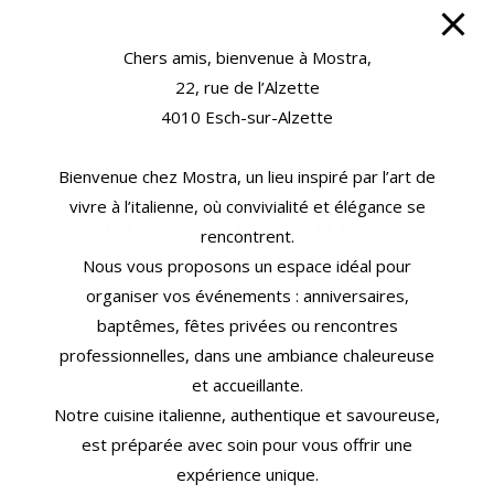
Chers amis, bienvenue à Mostra,
22, rue de l’Alzette
4010 Esch-sur-Alzette
Bienvenue chez Mostra, un lieu inspiré par l’art de
September 14, 2022
News
Nous nous trouvons
vivre à l’italienne, où convivialité et élégance se
rencontrent.
Nous vous proposons un espace idéal pour
Notre restaurant se trouve dans une zone très calme et
organiser vos événements : anniversaires,
chalereuse à Niederkorn
baptêmes, fêtes privées ou rencontres
professionnelles, dans une ambiance chaleureuse
et accueillante.
Notre cuisine italienne, authentique et savoureuse,
est préparée avec soin pour vous offrir une
expérience unique.