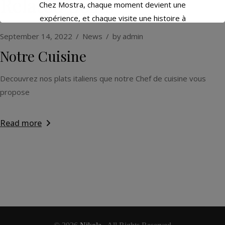
Related posts
Chez Mostra, chaque moment devient une
expérience, et chaque visite une histoire à
partager. ✨
September 14, 2022
News
by
admin
Notre Cuisine
+352 27521800
Decouvrez nos plats italiens que notre Chef de cuisine vous
propose
This will close in
17
seconds
Read more